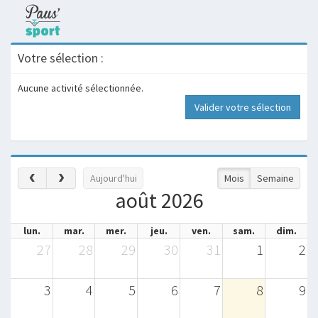
Votre sélection :
Aucune activité sélectionnée.
Valider votre sélection
Aujourd'hui
Mois
Semaine
août 2026
lun.
mar.
mer.
jeu.
ven.
sam.
dim.
27
28
29
30
31
1
2
3
4
5
6
7
8
9